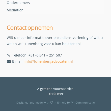
Ondernemers
Mediation
Contact opnemen
Wilt u meer informatie over onze dienstverlening of wilt u
weten wat Lunenberg voor u kan betekenen?
Telefoon: +31 (0)341 – 251 507
E-mail:
info@lunenbergadvocaten.nl
Algemene voorwaarden
Disclaimer
Designed and made with
in
Ermelo
by
V1 Communicatie